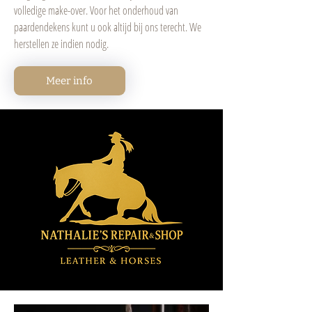
volledige make-over. Voor het onderhoud van
paardendekens kunt u ook altijd bij ons terecht. We
herstellen ze indien nodig.
Meer info